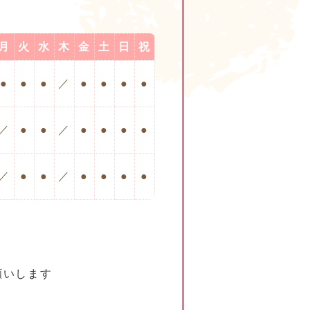
月
火
水
木
金
土
日
祝
●
●
●
／
●
●
●
●
／
●
●
／
●
●
●
●
／
●
●
／
●
●
●
●
願いします